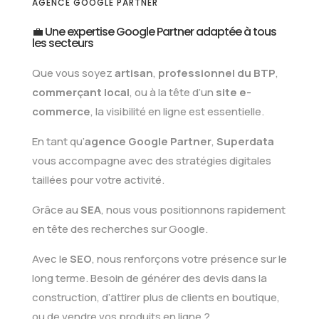
AGENCE GOOGLE PARTNER
💼 Une expertise Google Partner adaptée à tous
les secteurs
Que vous soyez
artisan
,
professionnel du BTP
,
commerçant local
, ou à la tête d’un
site e-
commerce
, la visibilité en ligne est essentielle.
En tant qu’
agence Google Partner
,
Superdata
vous accompagne avec des stratégies digitales
taillées pour votre activité.
Grâce au
SEA
, nous vous positionnons rapidement
en tête des recherches sur Google.
Avec le
SEO
, nous renforçons votre présence sur le
long terme. Besoin de générer des devis dans la
construction, d’attirer plus de clients en boutique,
ou de vendre vos produits en ligne ?