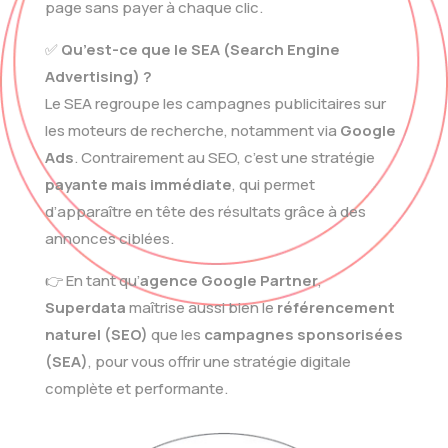
page sans payer à chaque clic.
✅
Qu’est-ce que le SEA (Search Engine
Advertising) ?
Le SEA regroupe les campagnes publicitaires sur
les moteurs de recherche, notamment via
Google
Ads
. Contrairement au SEO, c’est une stratégie
payante mais immédiate
, qui permet
d’apparaître en tête des résultats grâce à des
annonces ciblées.
👉 En tant qu’
agence Google Partner
,
Superdata
maîtrise aussi bien le
référencement
naturel (SEO)
que les
campagnes sponsorisées
(SEA)
, pour vous offrir une stratégie digitale
complète et performante.