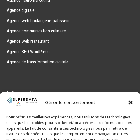
Agence neuromarketing
Agence digitale
Agence web boulangerie-patisserie
Agence communication culinaire
Agence web restaurant
Agence SEO WordPress
Agence de transformation digitale
Informations
Gérer le consentement
Mentions légales
Politique de confidentialité
Pour offrir les meilleures expériences, nous utilisons des technologies
telles que les cookies pour stocker et/ou accéder aux informations des
CGV
appareils. Le fait de consentir à ces technologies nous permettra de
traiter des données telles que le comportement de navigation ou les ID
Sitemap
uniques sur ce site. Le fait de ne pas consentir ou de retirer son