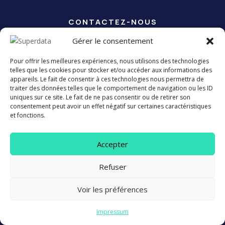
CONTACTEZ-NOUS
Vous êtes prêts à
gagner de
Gérer le consentement
l’argent ?
Nous sommes là
Pour offrir les meilleures expériences, nous utilisons des technologies
telles que les cookies pour stocker et/ou accéder aux informations des
pour vous aider.
appareils. Le fait de consentir à ces technologies nous permettra de
traiter des données telles que le comportement de navigation ou les ID
uniques sur ce site. Le fait de ne pas consentir ou de retirer son
consentement peut avoir un effet négatif sur certaines caractéristiques
Si vous voulez nous faire confiance, nous ne vous
et fonctions.
décevrons jamais.
Accepter
Refuser
Prendre un RDV
Voir les préférences
Watch Intro
Impressum